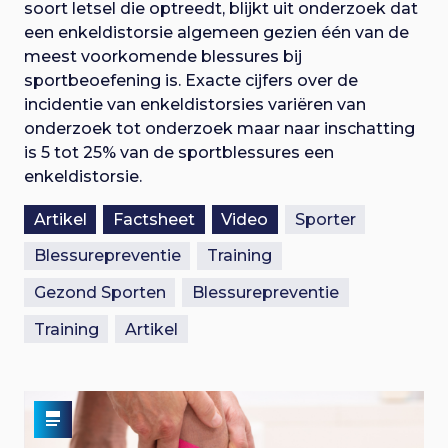
i
n
soort letsel die optreedt, blijkt uit onderzoek dat
a
een enkeldistorsie algemeen gezien één van de
g
a
meest voorkomende blessures bij
r
sportbeoefening is. Exacte cijfers over de
a
h
incidentie van enkeldistorsies variëren van
o
onderzoek tot onderzoek maar naar inschatting
t
o
is 5 tot 25% van de sportblessures een
f
enkeldistorsie.
i
d
i
Artikel
Factsheet
Video
Sporter
e
n
Blessurepreventie
Training
h
o
Gezond Sporten
Blessurepreventie
u
Training
Artikel
d