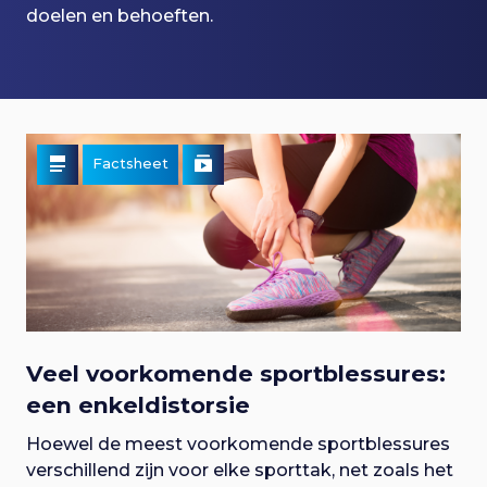
p
doelen en behoeften.
i
a
l
a
n
g
r
o
n
a
a
a
g
v
v
Factsheet
t
i
g
g
i
i
a
e
t
g
e
i
n
e
a
S
n
p
t
Veel voorkomende sportblessures:
r
a
een enkeldistorsie
i
i
v
n
Hoewel de meest voorkomende sportblessures
g
e
verschillend zijn voor elke sporttak, net zoals het