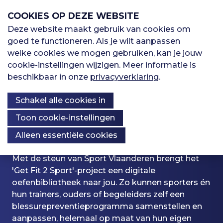
S
COOKIES OP DEZE WEBSITE
l
a
Deze website maakt gebruik van cookies om
M
l
goed te functioneren. Als je wilt aanpassen
H
Sporten
i
welke cookies we mogen gebruiken, kan je jouw
e
n
cookie-instellingen wijzigen. Meer informatie is
o
k
beschikbaar in onze
privacyverklaring
.
Oefenbibliotheek
n
s
o
Schakel alle cookies in
o
Get Fit 2 Sport
u
v
Kennisbank
Over ons
f
Toon cookie-instellingen
e
Kennisbank
Alleen essentiële cookies
r
d
S
K
Met de steun van Sport Vlaanderen brengt het
p
n
'Get Fit 2 Sport'-project een digitale
Registreren
r
n
oefenbibliotheek naar jou. Zo kunnen sporters én
i
a
I
hun trainers, ouders of begeleiders zelf een
n
o
Inloggen
blessurepreventieprogramma samenstellen en
v
g
n
aanpassen, helemaal op maat van hun eigen
n