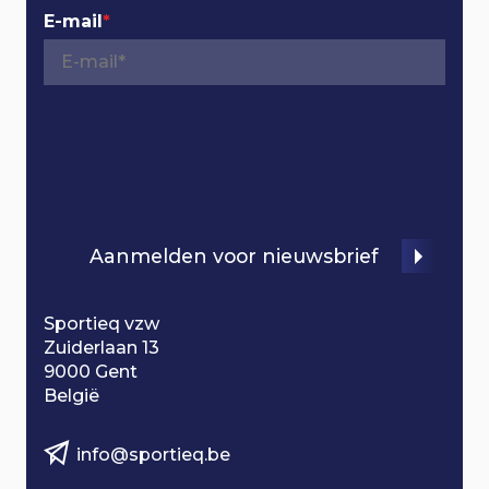
g
E-mail
*
a
t
i
o
n
Aanmelden voor nieuwsbrief
Sportieq vzw
Zuiderlaan 13
9000 Gent
België
info@sportieq.be
B