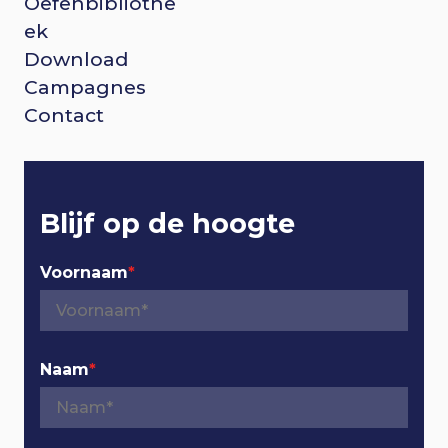
Oefenbibliothe
o
ek
Download
o
Campagnes
t
Contact
e
r
Blijf op de hoogte
n
Voornaam
*
a
v
Naam
*
i