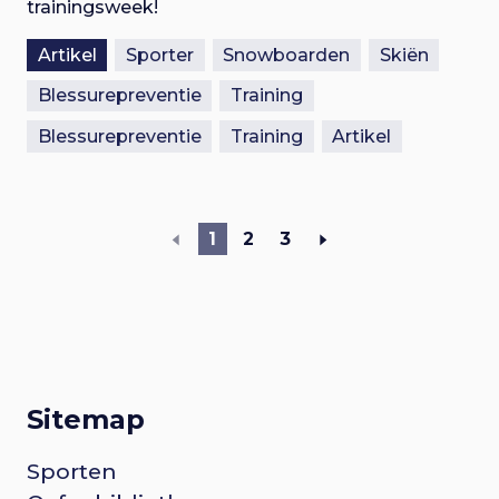
trainingsweek!
Artikel
Sporter
Snowboarden
Skiën
Blessurepreventie
Training
Blessurepreventie
Training
Artikel
1
2
3
Sitemap
F
Sporten