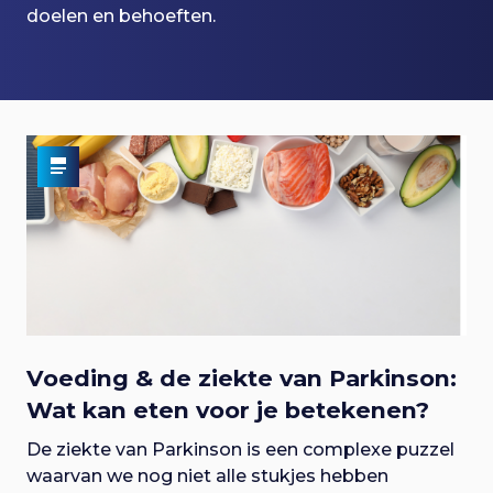
p
doelen en behoeften.
i
a
l
a
n
g
r
o
n
a
a
a
g
v
v
t
i
g
g
i
i
a
e
t
g
e
i
n
e
a
S
n
p
t
Voeding & de ziekte van Parkinson:
r
a
Wat kan eten voor je betekenen?
i
i
v
n
De ziekte van Parkinson is een complexe puzzel
g
e
waarvan we nog niet alle stukjes hebben