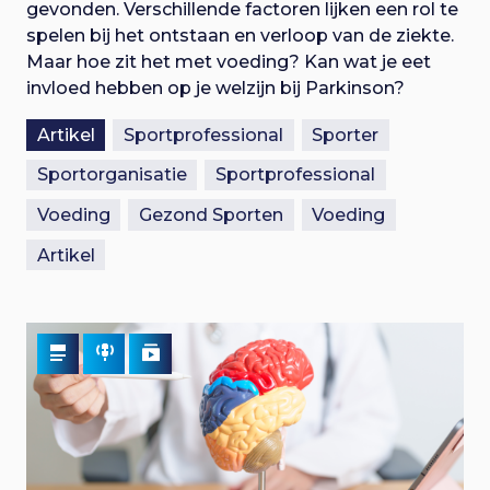
i
n
gevonden. Verschillende factoren lijken een rol te
a
spelen bij het ontstaan en verloop van de ziekte.
g
a
Maar hoe zit het met voeding? Kan wat je eet
r
invloed hebben op je welzijn bij Parkinson?
a
h
o
Artikel
Sportprofessional
Sporter
t
o
Sportorganisatie
Sportprofessional
f
i
d
Voeding
Gezond Sporten
Voeding
i
Artikel
e
n
h
o
u
d