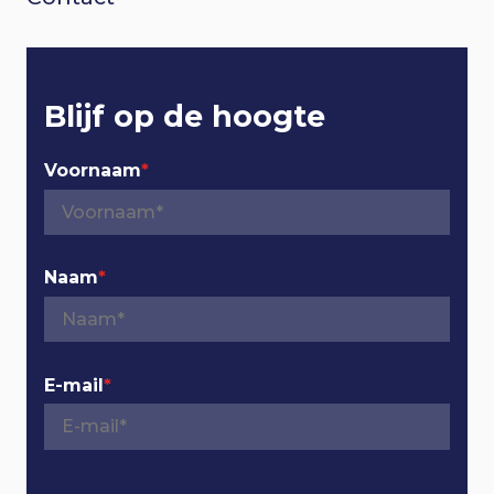
t
e
r
Blijf op de hoogte
n
Voornaam
*
a
v
Naam
*
i
g
E-mail
*
a
t