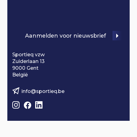
i
o
n
Aanmelden voor nieuwsbrief
Sportieq vzw
Zuiderlaan 13
9000 Gent
België
info@sportieq.be
B
e
z
o
e
k