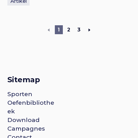
Artikel
1
2
3
Sitemap
F
Sporten
Oefenbibliothe
o
ek
Download
o
Campagnes
Contact