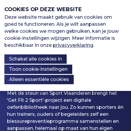
S
COOKIES OP DEZE WEBSITE
l
a
Deze website maakt gebruik van cookies om
M
l
goed te functioneren. Als je wilt aanpassen
H
Sporten
i
welke cookies we mogen gebruiken, kan je jouw
e
n
cookie-instellingen wijzigen. Meer informatie is
o
k
beschikbaar in onze
privacyverklaring
.
Oefenbibliotheek
n
s
o
Schakel alle cookies in
o
Get Fit 2 Sport
u
v
Kennisbank
Over ons
f
Toon cookie-instellingen
e
Kennisbank
Alleen essentiële cookies
r
d
S
K
Met de steun van Sport Vlaanderen brengt het
p
n
'Get Fit 2 Sport'-project een digitale
Registreren
r
n
oefenbibliotheek naar jou. Zo kunnen sporters én
i
a
I
hun trainers, ouders of begeleiders zelf een
n
o
Inloggen
blessurepreventieprogramma samenstellen en
v
g
n
aanpassen, helemaal op maat van hun eigen
n