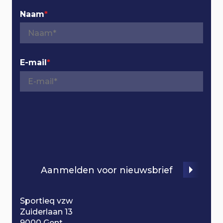
v
Naam
*
i
g
E-mail
*
a
t
i
o
Aanmelden voor nieuwsbrief
n
Sportieq vzw
Zuiderlaan 13
9000 Gent