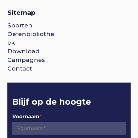
Sitemap
Sporten
F
Oefenbibliothe
o
ek
Download
o
Campagnes
Contact
t
e
r
Blijf op de hoogte
n
Voornaam
*
a