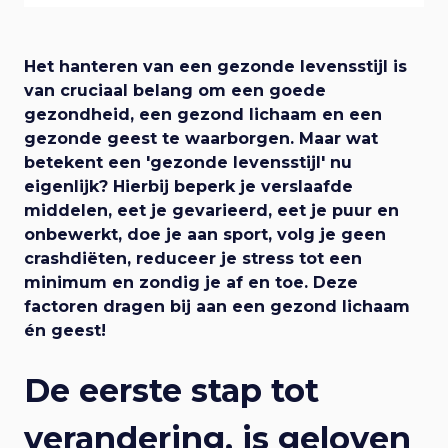
e
n
i
a
a
g
Het hanteren van een gezonde levensstijl is
r
van cruciaal belang om een goede
h
a
gezondheid, een gezond lichaam en een
o
gezonde geest te waarborgen. Maar wat
o
t
betekent een 'gezonde levensstijl' nu
f
eigenlijk? Hierbij beperk je verslaafde
d
i
middelen, eet je gevarieerd, eet je puur en
i
onbewerkt, doe je aan sport, volg je geen
n
e
crashdiëten, reduceer je stress tot een
h
minimum en zondig je af en toe. Deze
o
factoren dragen bij aan een gezond lichaam
u
én geest!
d
De eerste stap tot
verandering, is geloven