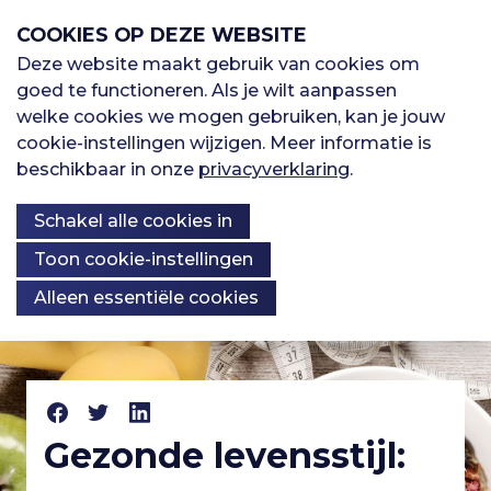
S
COOKIES OP DEZE WEBSITE
l
a
Deze website maakt gebruik van cookies om
M
l
goed te functioneren. Als je wilt aanpassen
H
Sporten
i
welke cookies we mogen gebruiken, kan je jouw
e
n
cookie-instellingen wijzigen. Meer informatie is
o
k
beschikbaar in onze
privacyverklaring
.
Oefenbibliotheek
n
s
o
Schakel alle cookies in
o
u
v
Kennisbank
Over ons
f
Toon cookie-instellingen
e
Alleen essentiële cookies
r
d
S
K
p
n
Registreren
r
n
i
a
I
n
Gezonde levensstijl:
Inloggen
o
g
v
n
n