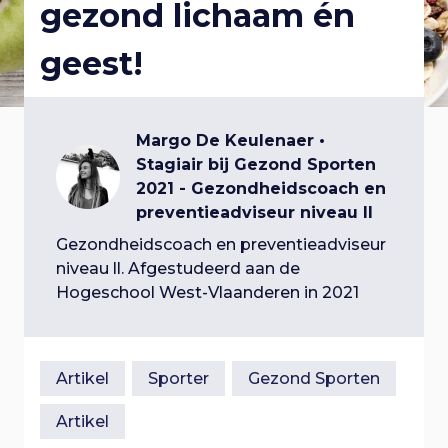
gezond lichaam én
p
a
i
l
a
geest!
n
r
g
o
n
a
a
a
g
v
Margo De Keulenaer
v
i
Stagiair bij Gezond Sporten
t
g
g
2021 - Gezondheidscoach en
i
a
preventieadviseur niveau ll
i
e
t
Gezondheidscoach en preventieadviseur
g
i
e
niveau ll. Afgestudeerd aan de
n
e
Hogeschool West-Vlaanderen in 2021
a
S
n
p
t
r
a
i
Artikel
Sporter
Gezond Sporten
i
n
v
Artikel
g