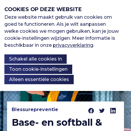
S
COOKIES OP DEZE WEBSITE
l
a
Deze website maakt gebruik van cookies om
M
l
goed te functioneren. Als je wilt aanpassen
H
Sporten
i
welke cookies we mogen gebruiken, kan je jouw
e
n
cookie-instellingen wijzigen. Meer informatie is
o
k
beschikbaar in onze
privacyverklaring
.
Oefenbibliotheek
n
s
o
Schakel alle cookies in
o
u
v
Kennisbank
Over ons
f
Toon cookie-instellingen
e
Alleen essentiële cookies
r
d
S
K
p
n
Registreren
r
n
i
Blessurepreventie
a
I
n
Base- en softball &
Inloggen
o
g
v
n
n