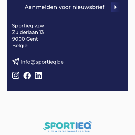
Aanmelden voor nieuwsbrief
n
Sportieq vzw
Zuiderlaan 13
9000 Gent
België
info@sportieq.be
B
e
z
o
e
k
o
n
z
e