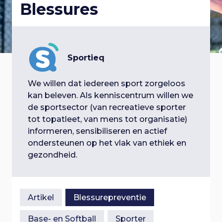
Blessures
p
a
i
l
a
n
r
g
o
n
a
a
Sportieq
a
g
v
v
i
We willen dat iedereen sport zorgeloos
t
g
g
kan beleven. Als kenniscentrum willen we
i
a
de sportsector (van recreatieve sporter
i
e
t
tot topatleet, van mens tot organisatie)
g
i
informeren, sensibiliseren en actief
e
n
e
ondersteunen op het vlak van ethiek en
a
S
gezondheid.
n
p
t
r
a
i
i
Artikel
Blessurepreventie
n
v
g
Base- en Softball
Sporter