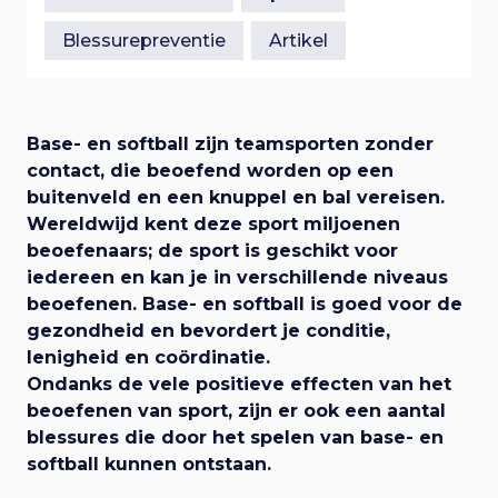
e
n
i
a
Blessurepreventie
Artikel
a
g
r
h
a
o
Base- en softball zijn teamsporten zonder
o
contact, die beoefend worden op een
t
f
buitenveld en een knuppel en bal vereisen.
d
Wereldwijd kent deze sport miljoenen
i
i
beoefenaars; de sport is geschikt voor
n
iedereen en kan je in verschillende niveaus
e
h
beoefenen. Base- en softball is goed voor de
o
gezondheid en bevordert je conditie,
u
lenigheid en coördinatie.
d
Ondanks de vele positieve effecten van het
beoefenen van sport, zijn er ook een aantal
blessures die door het spelen van base- en
softball kunnen ontstaan.