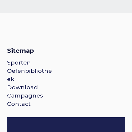
Sitemap
Sporten
F
Oefenbibliothe
o
ek
Download
o
Campagnes
Contact
t
e