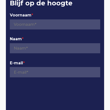
r
Blijf op de hoogte
n
Voornaam
*
a
v
Naam
*
i
g
E-mail
*
a
t
i
o