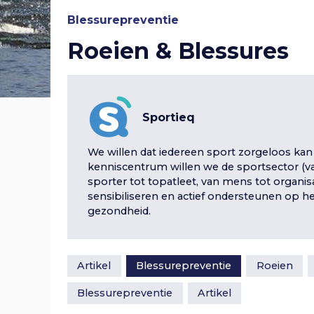
r
v
n
i
Blessurepreventie
g
a
Roeien & Blessures
v
i
g
e
i
g
g
a
a
n
t
a
Sportieq
i
t
n
e
S
t
We willen dat iedereen sport zorgeloos kan
i
a
p
kenniscentrum willen we de sportsector (va
r
sporter tot topatleet, van mens tot organis
i
e
v
i
sensibiliseren en actief ondersteunen op he
n
gezondheid.
e
g
i
n
a
g
Artikel
Blessurepreventie
Roeien
a
r
a
Blessurepreventie
Artikel
h
o