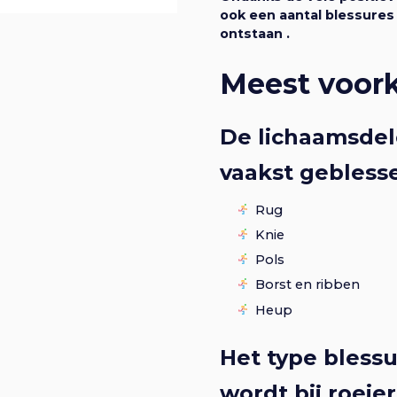
ook een aantal blessure
ontstaan .
Meest voor
De lichaamsdel
vaakst gebless
Rug
Knie
Pols
Borst en ribben
Heup
Het type blessu
wordt bij roeier