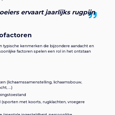
eiers ervaart jaarlijks rugpijn
cofactoren
gen typische kenmerken die bijzondere aandacht en
oonlijke factoren spelen een rol in het ontstaan
ken (lichaamssamenstelling, lichaamsbouw,
acht, …)
iningstoestand
(sporten met koorts, rugklachten, vroegere
ze (mentale ingesteldheid, persoonlijke