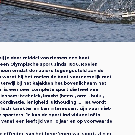
a
a
t
v
i
i
e
g
bij je door middel van riemen een boot
a
een Olympische sport sinds 1896. Roeien
anoën omdat de roeiers tegengesteld aan de
t
ok wordt bij het roeien de boot voornamelijk met
erwijl bij het kajakken het bovenlichaam het
 is een zeer complete sport die heel veel
i
ichaam: techniek, kracht (been-, arm-, buik-,
oördinatie, lenigheid, uithouding,… Het wordt
e
isch karakter en kan interessant zijn voor niet-
 sporters. Je kan de sport individueel of in
anaf een leeftijd van 10 jaar en op voorwaarde
e effecten van het beoefenen van sport, zijn er