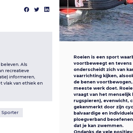
Roeien is een sport waar
voortbeweegt en tevens 
 beleven. Als
onderscheidt zich van k
n recreatieve
vaarrichting kijken, also
atie) informeren,
de benen voortbewogen, t
t vlak van ethiek en
meeste werk doet. Roeien
vraagt van het menselijk l
rugspieren), evenwicht, c
gekenmerkt door zijn cycl
Sporter
balvaardige en individuele
ploegverband beoefenen v
dat je kan zwemmen.
Ondanks de vele positiev