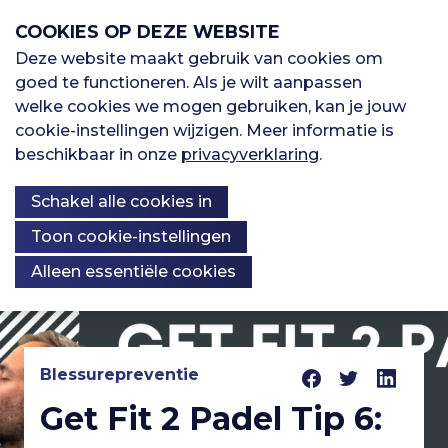
S
COOKIES OP DEZE WEBSITE
l
a
Deze website maakt gebruik van cookies om
M
l
goed te functioneren. Als je wilt aanpassen
H
Sporten
i
welke cookies we mogen gebruiken, kan je jouw
e
n
cookie-instellingen wijzigen. Meer informatie is
o
k
beschikbaar in onze
privacyverklaring
.
Oefenbibliotheek
n
s
o
Schakel alle cookies in
o
u
v
Kennisbank
Over ons
f
Toon cookie-instellingen
e
Alleen essentiële cookies
r
d
S
K
p
n
Registreren
r
n
i
Blessurepreventie
a
I
n
Get Fit 2 Padel Tip 6:
Inloggen
o
g
v
n
n