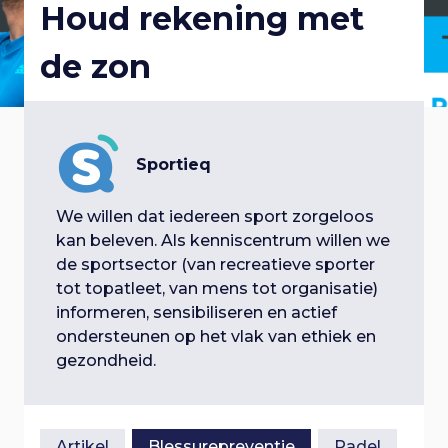
Houd rekening met
p
a
i
l
a
de zon
n
r
g
o
n
a
a
a
g
v
v
i
Sportieq
t
g
g
i
a
We willen dat iedereen sport zorgeloos
i
e
t
kan beleven. Als kenniscentrum willen we
g
i
de sportsector (van recreatieve sporter
e
n
e
tot topatleet, van mens tot organisatie)
a
S
informeren, sensibiliseren en actief
n
p
ondersteunen op het vlak van ethiek en
t
r
gezondheid.
a
i
i
n
v
g
Artikel
Blessurepreventie
Padel