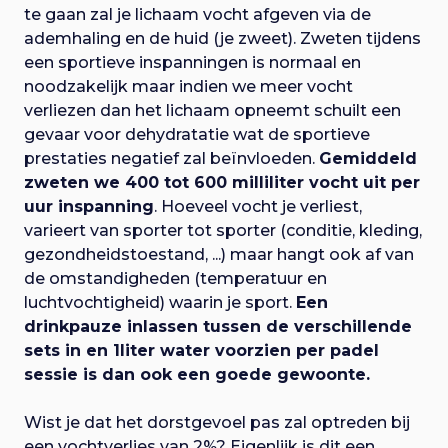
te gaan zal je lichaam vocht afgeven via de
ademhaling en de huid (je zweet). Zweten tijdens
een sportieve inspanningen is normaal en
noodzakelijk maar indien we meer vocht
verliezen dan het lichaam opneemt schuilt een
gevaar voor dehydratatie wat de sportieve
prestaties negatief zal beïnvloeden.
Gemiddeld
zweten we 400 tot 600 milliliter vocht uit per
uur inspanning
. Hoeveel vocht je verliest,
varieert van sporter tot sporter (conditie, kleding,
gezondheidstoestand, ...) maar hangt ook af van
de omstandigheden (temperatuur en
luchtvochtigheid) waarin je sport.
Een
drinkpauze inlassen tussen de verschillende
sets in en 1liter water voorzien per padel
sessie is dan ook een goede gewoonte.
Wist je dat het dorstgevoel pas zal optreden bij
een vochtverlies van 2%? Eigenlijk is dit een