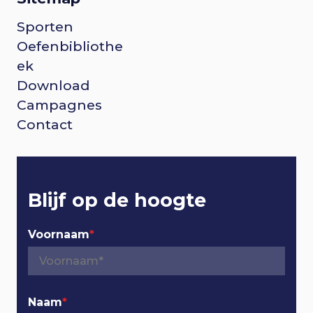
Sporten
F
Oefenbibliothe
o
ek
Download
o
Campagnes
Contact
t
e
r
Blijf op de hoogte
n
Voornaam
*
a
v
Naam
*