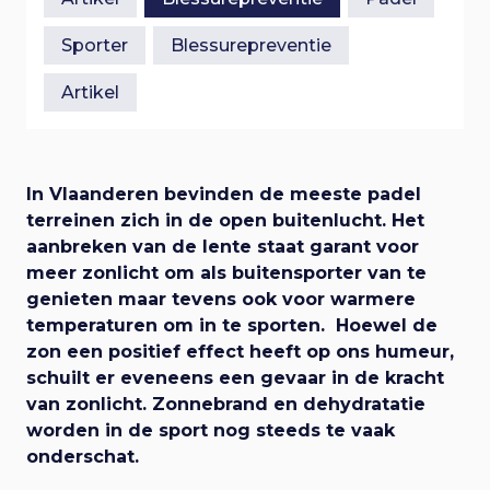
e
n
i
a
Sporter
Blessurepreventie
a
g
r
Artikel
h
a
o
o
t
f
In Vlaanderen bevinden de meeste padel
d
terreinen zich in de open buitenlucht. Het
i
i
aanbreken van de lente staat garant voor
n
meer zonlicht om als buitensporter van te
e
h
genieten maar tevens ook voor warmere
o
temperaturen om in te sporten. Hoewel de
u
zon een positief effect heeft op ons humeur,
d
schuilt er eveneens een gevaar in de kracht
van zonlicht. Zonnebrand en dehydratatie
worden in de sport nog steeds te vaak
onderschat.