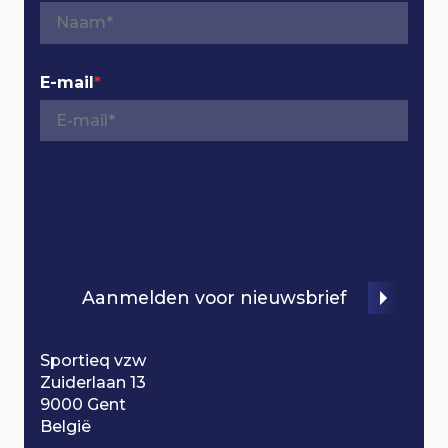
i
g
E-mail
*
a
t
i
o
Aanmelden voor nieuwsbrief
n
Sportieq vzw
Zuiderlaan 13
9000 Gent
België