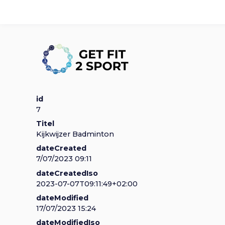
S
l
a
l
H
i
Sporten
Oefenbibliotheek
n
k
o
s
K
o
id
v
o
7
e
n
I
r
Titel
f
S
Kijkwijzer Badminton
p
o
n
dateCreated
r
d
7/07/2023 09:11
i
dateCreatedIso
n
p
l
2023-07-07T09:11:49+02:00
g
n
n
dateModified
n
o
a
17/07/2023 15:24
a
dateModifiedIso