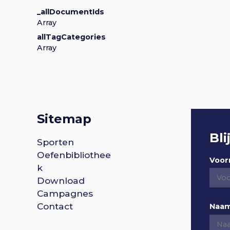
_allDocumentIds
Array
allTagCategories
Array
Sitemap
Bli
F
Sporten
Oefenbibliothee
Voo
k
o
Download
Campagnes
o
Contact
Naa