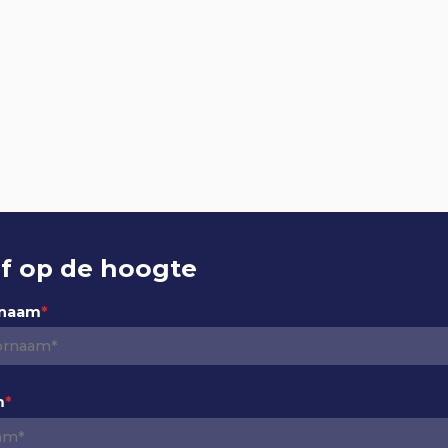
jf op de hoogte
rnaam
*
m
*