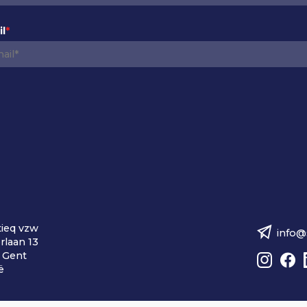
l
*
ieq vzw
info@
rlaan 13
B
 Gent
e
ë
z
o
e