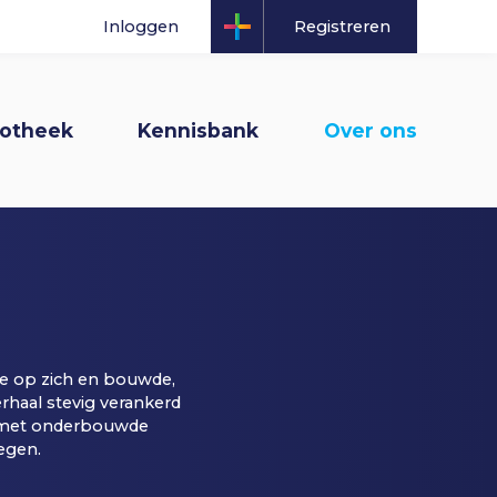
K
I
Inloggen
Registreren
n
n
gatie
iotheek
Kennisbank
Over ons
o
l
p
o
n
g
a
g
e op zich en bouwde,
v
e
rhaal stevig verankerd
s met onderbouwde
wegen.
i
n