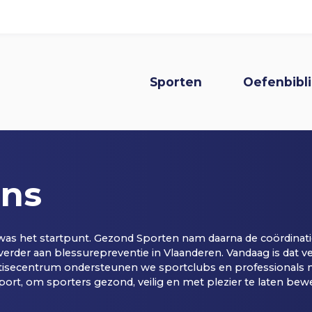
Kennisbank
Over ons
Hoofdnavi
Sporten
Oefenbibl
Registreren
ons
Inloggen
as het startpunt. Gezond Sporten nam daarna de coördinati
erder aan blessurepreventie in Vlaanderen. Vandaag is dat ve
pertisecentrum ondersteunen we sportclubs en professional
 Sport, om sporters gezond, veilig en met plezier te laten be