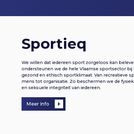
a
r
a
g
n
v
a
v
v
g
i
i
g
Sportieq
i
a
e
t
g
i
g
n
e
We willen dat iedereen sport zorgeloos kan belev
a
S
ondersteunen we de hele Vlaamse sportsector bij h
p
a
n
gezond en ethisch sportklimaat. Van recreatieve sp
r
t
mens tot organisatie. Zo beschermen we de fysieke
i
en seksuele integriteit van iedereen.
n
t
a
g
i
n
Meer info
i
v
a
e
a
r
e
i
h
o