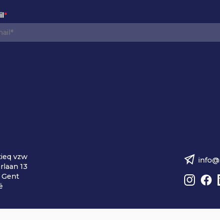
l
*
ieq vzw
info@
rlaan 13
B
 Gent
e
ë
z
o
e