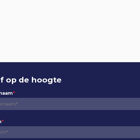
jf op de hoogte
rnaam
*
m
*