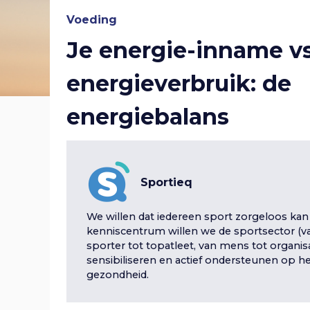
r
v
n
i
Voeding
g
a
Je energie-inname vs
v
i
g
e
i
g
energieverbruik: de
g
a
a
n
t
energiebalans
a
i
t
n
e
S
t
i
a
p
r
i
Sportieq
e
v
i
n
e
We willen dat iedereen sport zorgeloos kan
g
i
kenniscentrum willen we de sportsector (va
n
sporter tot topatleet, van mens tot organis
a
g
sensibiliseren en actief ondersteunen op he
a
gezondheid.
r
a
h
o