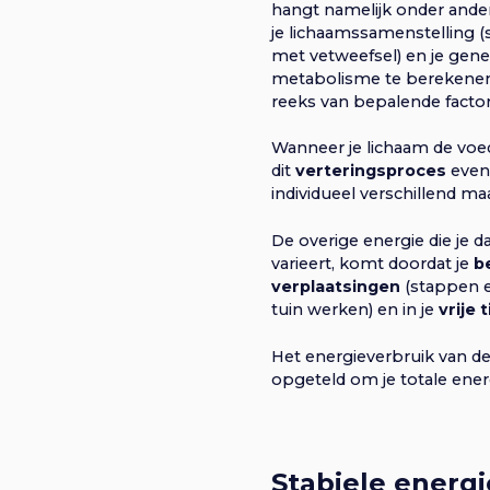
hangt namelijk onder andere a
je lichaamssamenstelling (s
met vetweefsel) en je gene
metabolisme te berekenen 
reeks van bepalende facto
Wanneer je lichaam de voed
dit
verteringsproces
even
individueel verschillend maar
De overige energie die je d
varieert, komt doordat je
b
verplaatsingen
(stappen e
tuin werken) en in je
vrije t
Het energieverbruik van de
opgeteld om je totale ener
Stabiele energ