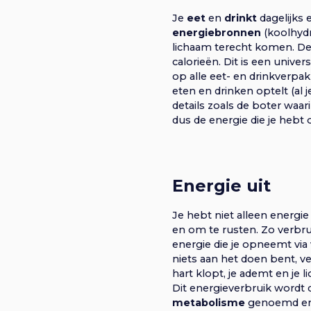
Je
eet
en
drinkt
dagelijks 
energiebronnen
(koolhydr
lichaam terecht komen. D
calorieën. Dit is een unive
op alle eet- en drinkverpak
eten en drinken optelt (al
details zoals de boter waari
dus de energie die je heb
Energie uit
Je hebt niet alleen energi
en om te rusten. Zo verbru
energie die je opneemt via 
niets aan het doen bent, ve
hart klopt, je ademt en j
Dit energieverbruik wordt 
metabolisme
genoemd en i