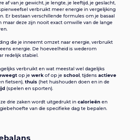
f van je gewicht, je lengte, je leeftijd, je geslacht,
pierweefsel verbruikt meer energie in vergelijking
n. Er bestaan verschillende formules om je basaal
maar deze zijn nooit exact omwille van de lange
ren.
ing die je inneemt omzet naar energie, verbruikt
eens energie. De hoeveelheid is wederom
 redelijk stabiel.
agelijks verbruikt en wat meestal wel dagelijks
eweegt
op je
werk
of op je
school
, tijdens
actieve
n fietsen),
thuis
(het huishouden doen en in de
ijd
(spelen en sporten).
ze drie zaken wordt uitgedrukt in
calorieën
en
giebehoefte van die specifieke dag te bepalen.
iebalans