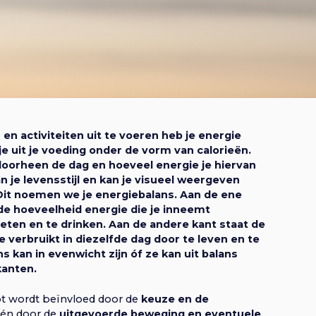
a
a
t
v
i
i
e
g
n activiteiten uit te voeren heb je energie
a
je uit je voeding onder de vorm van calorieën.
 doorheen de dag en hoeveel energie je hiervan
t
an je levensstijl en kan je visueel weergeven
 Dit noemen we je energiebalans. Aan de ene
 de hoeveelheid energie die je inneemt
i
eten en te drinken. Aan de andere kant staat de
e verbruikt in diezelfde dag door te leven en te
e
 kan in evenwicht zijn óf ze kan uit balans
kanten.
pt wordt beïnvloed door de
keuze en de
én door de
uitgevoerde beweging en eventuele