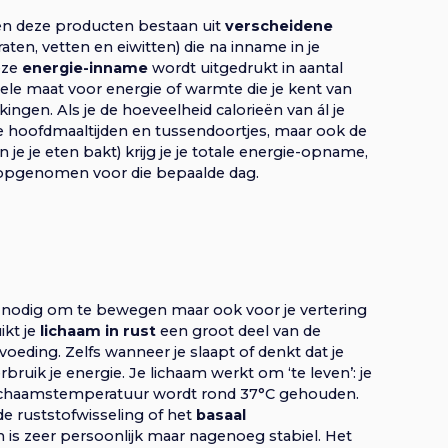
en deze producten bestaan uit
verscheidene
aten, vetten en eiwitten) die na inname in je
eze
energie-inname
wordt uitgedrukt in aantal
rsele maat voor energie of warmte die je kent van
kingen. Als je de hoeveelheid calorieën van ál je
 je hoofdmaaltijden en tussendoortjes, maar ook de
n je je eten bakt) krijg je je totale energie-opname,
t opgenomen voor die bepaalde dag.
e nodig om te bewegen maar ook voor je vertering
ikt je
lichaam in rust
een groot deel van de
voeding. Zelfs wanneer je slaapt of denkt dat je
rbruik je energie. Je lichaam werkt om ‘te leven’: je
e lichaamstemperatuur wordt rond 37°C gehouden.
de ruststofwisseling of het
basaal
s zeer persoonlijk maar nagenoeg stabiel. Het