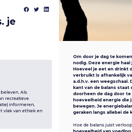
. je
Om door je dag te komen e
nodig. Deze energie haal 
Hoeveel je eet en drinkt
verbruikt is afhankelijk v
a.d.h.v. een weegschaal.
kant van de balans staat
 beleven. Als
doorheen de dag door te 
n recreatieve
hoeveelheid energie die j
atie) informeren,
bewegen. Je energiebalans
t vlak van ethiek en
geraken langs allebei de 
Hoe de balans juist verloo
hoeveelheid van voeding