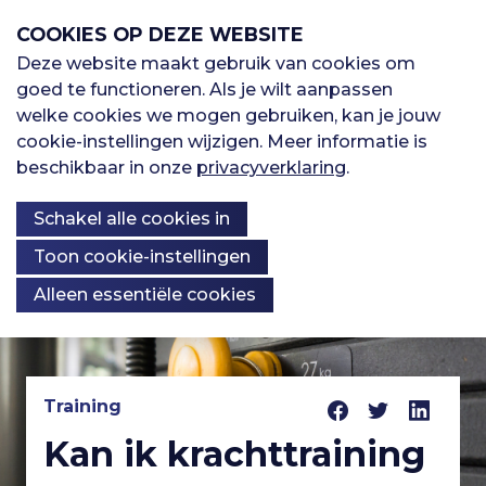
S
COOKIES OP DEZE WEBSITE
l
a
Deze website maakt gebruik van cookies om
M
l
goed te functioneren. Als je wilt aanpassen
H
Sporten
i
welke cookies we mogen gebruiken, kan je jouw
e
n
cookie-instellingen wijzigen. Meer informatie is
o
k
beschikbaar in onze
privacyverklaring
.
Oefenbibliotheek
n
s
o
Schakel alle cookies in
o
u
v
Kennisbank
Over ons
f
Toon cookie-instellingen
e
Alleen essentiële cookies
r
d
S
K
p
n
Registreren
r
n
i
Training
a
I
n
Kan ik krachttraining
Inloggen
o
g
v
n
n