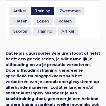
e
n
i
a
Artikel
Training
Zwemmen
a
g
r
Fietsen
Lopen
Roeien
h
a
o
Sporter
Training
Artikel
o
t
f
d
i
i
Dat je als duursporter vele uren loopt of fietst
n
heeft een goede reden, je wilt namelijk je
e
h
uithouding en zo je prestatie verbeteren.
o
Door uithoudingstraining genereer je
u
specifieke trainingsprikkels zoals het
d
verbeteren van je aeroob energiesysteem op
allerhande manieren, zodat je langer en/of
sneller kunt lopen. Wanneer je aan
krachttraining doet, genereer je een heleboel
andere trainingsprikkels welke mogelijks ook