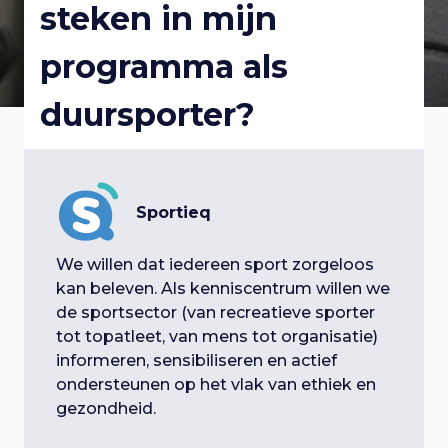
steken in mijn
p
a
i
l
a
programma als
n
r
g
o
n
duursporter?
a
a
a
g
v
v
i
t
g
g
i
a
Sportieq
i
e
t
g
i
We willen dat iedereen sport zorgeloos
e
n
e
kan beleven. Als kenniscentrum willen we
a
S
de sportsector (van recreatieve sporter
n
p
tot topatleet, van mens tot organisatie)
t
r
informeren, sensibiliseren en actief
a
i
ondersteunen op het vlak van ethiek en
i
n
gezondheid.
v
g