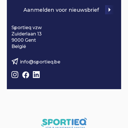
o
Aanmelden voor nieuwsbrief
n
Sportieq vzw
Zuiderlaan 13
9000 Gent
België
info@sportieq.be
B
e
z
o
e
k
o
n
z