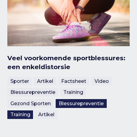
Veel voorkomende sportblessures:
een enkeldistorsie
Sporter
Artikel
Factsheet
Video
Blessurepreventie
Training
Gezond Sporten
Blessurepreventie
Training
Artikel