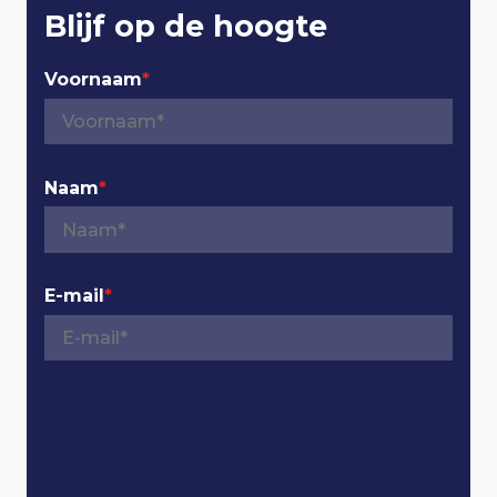
r
Blijf op de hoogte
n
Voornaam
*
a
v
Naam
*
i
g
E-mail
*
a
t
i