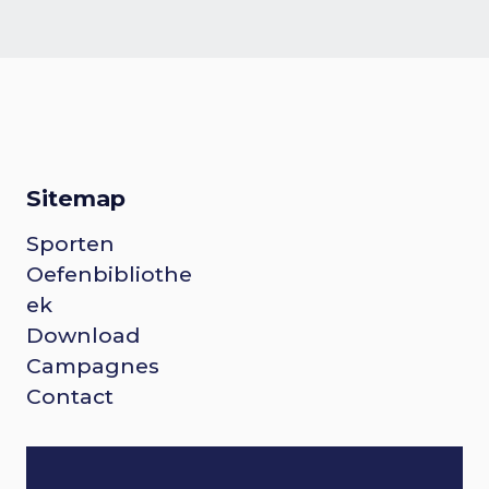
Sitemap
Sporten
F
Oefenbibliothe
o
ek
Download
o
Campagnes
Contact
t
e