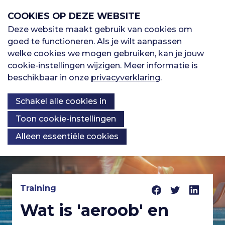
S
COOKIES OP DEZE WEBSITE
l
a
Deze website maakt gebruik van cookies om
M
l
goed te functioneren. Als je wilt aanpassen
H
Sporten
i
welke cookies we mogen gebruiken, kan je jouw
e
n
cookie-instellingen wijzigen. Meer informatie is
o
k
beschikbaar in onze
privacyverklaring
.
Oefenbibliotheek
n
s
o
Schakel alle cookies in
o
u
v
Kennisbank
Over ons
f
Toon cookie-instellingen
e
Alleen essentiële cookies
r
d
S
K
p
n
Registreren
r
n
i
Training
a
I
n
Wat is 'aeroob' en
Inloggen
o
g
v
n
n