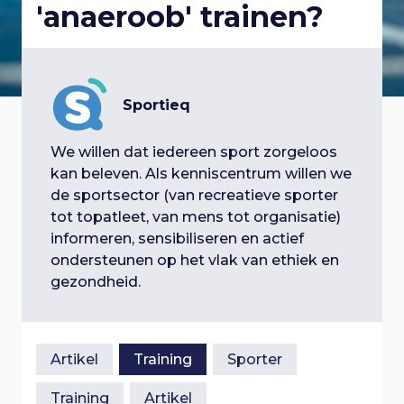
'anaeroob' trainen?
p
a
i
l
a
n
r
g
o
n
a
a
Sportieq
a
g
v
v
i
We willen dat iedereen sport zorgeloos
t
g
g
kan beleven. Als kenniscentrum willen we
i
a
de sportsector (van recreatieve sporter
i
e
t
tot topatleet, van mens tot organisatie)
g
i
informeren, sensibiliseren en actief
e
n
e
ondersteunen op het vlak van ethiek en
a
S
gezondheid.
n
p
t
r
a
i
i
Artikel
Training
Sporter
n
v
g
Training
Artikel