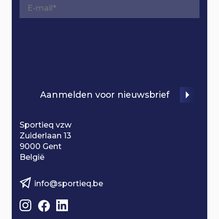
a
t
i
o
Aanmelden voor nieuwsbrief
n
Sportieq vzw
Zuiderlaan 13
9000 Gent
België
info@sportieq.be
B
e