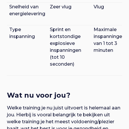
Snelheid van
Zeer vlug
Vlug
energielevering
Type
Sprint en
Maximale
inspanning
kortstondige
inspanningen
explosieve
van 1 tot 3
inspanningen
minuten
(tot 10
seconden)
Wat nu voor jou?
Welke training je nu juist uitvoert is helemaal aan
jou. Hierbij is vooral belangrijk te bekijken uit
welke training je het meest voldoening/plezier
haalt, wat het best is voor je gezondheid en