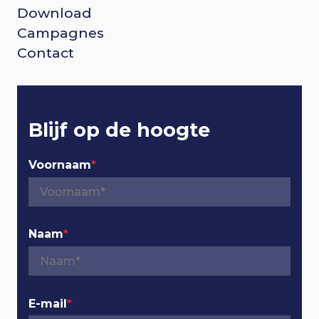
Download
o
Campagnes
Contact
t
e
r
Blijf op de hoogte
n
Voornaam
*
a
v
Naam
*
i
g
E-mail
*