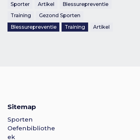
Sporter
Artikel
Blessurepreventie
Training
Gezond Sporten
Blessurepreventie
Training
Artikel
Sitemap
Sporten
F
Oefenbibliothe
o
ek