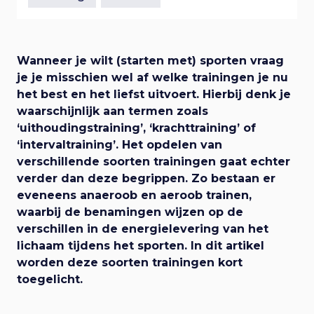
e
n
i
a
a
g
r
Wanneer je wilt (starten met) sporten vraag
h
je je misschien wel af welke trainingen je nu
a
o
het best en het liefst uitvoert. Hierbij denk je
o
waarschijnlijk aan termen zoals
t
f
‘uithoudingstraining’, ‘krachttraining’ of
d
‘intervaltraining’. Het opdelen van
i
i
verschillende soorten trainingen gaat echter
n
verder dan deze begrippen. Zo bestaan er
e
h
eveneens anaeroob en aeroob trainen,
o
waarbij de benamingen wijzen op de
u
verschillen in de energielevering van het
d
lichaam tijdens het sporten. In dit artikel
worden deze soorten trainingen kort
toegelicht.