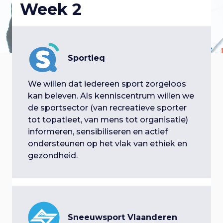
Week 2
p
a
i
l
a
n
r
g
o
n
a
a
Sportieq
a
g
v
v
i
We willen dat iedereen sport zorgeloos
t
g
g
kan beleven. Als kenniscentrum willen we
i
a
de sportsector (van recreatieve sporter
i
e
t
tot topatleet, van mens tot organisatie)
g
i
informeren, sensibiliseren en actief
e
n
e
ondersteunen op het vlak van ethiek en
a
S
gezondheid.
n
p
t
r
a
i
i
n
v
g
Sneeuwsport Vlaanderen