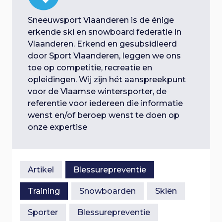
e
n
i
a
Sneeuwsport Vlaanderen is de énige
a
g
erkende ski en snowboard federatie in
r
Vlaanderen. Erkend en gesubsidieerd
h
a
door Sport Vlaanderen, leggen we ons
o
toe op competitie, recreatie en
o
t
opleidingen. Wij zijn hét aanspreekpunt
f
voor de Vlaamse wintersporter, de
d
i
referentie voor iedereen die informatie
i
wenst en/of beroep wenst te doen op
n
e
onze expertise
h
o
u
d
Artikel
Blessurepreventie
Training
Snowboarden
Skiën
Sporter
Blessurepreventie