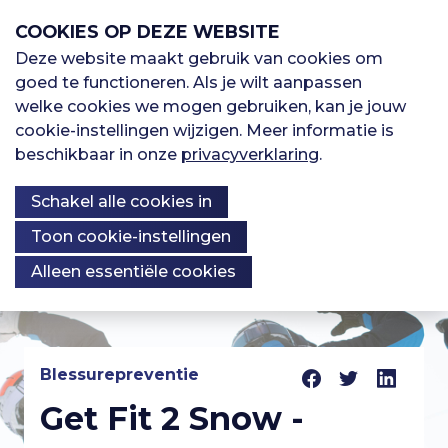
S
COOKIES OP DEZE WEBSITE
l
a
Deze website maakt gebruik van cookies om
M
l
goed te functioneren. Als je wilt aanpassen
H
Sporten
i
welke cookies we mogen gebruiken, kan je jouw
e
n
cookie-instellingen wijzigen. Meer informatie is
o
k
beschikbaar in onze
privacyverklaring
.
Oefenbibliotheek
n
s
o
Schakel alle cookies in
o
u
v
Kennisbank
Over ons
f
Toon cookie-instellingen
e
Alleen essentiële cookies
r
d
S
K
p
n
Registreren
r
n
i
Blessurepreventie
a
I
n
Get Fit 2 Snow -
Inloggen
o
g
v
n
n