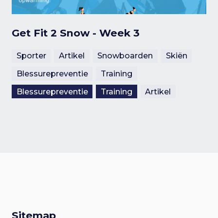
Get Fit 2 Snow - Week 3
Sporter
Artikel
Snowboarden
Skiën
Blessurepreventie
Training
Blessurepreventie
Training
Artikel
Sitemap