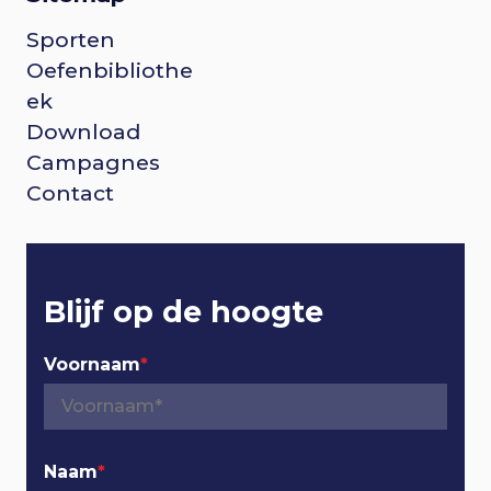
Sporten
F
Oefenbibliothe
o
ek
Download
o
Campagnes
Contact
t
e
r
Blijf op de hoogte
n
Voornaam
*
a
v
Naam
*