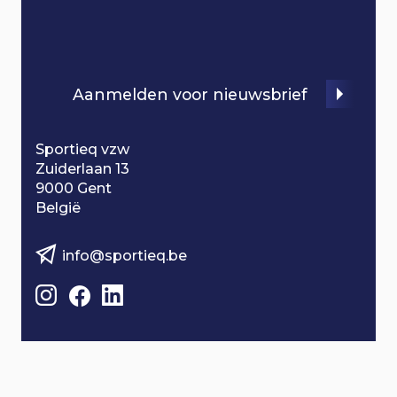
i
o
Aanmelden voor nieuwsbrief
n
Sportieq vzw
Zuiderlaan 13
9000 Gent
België
info@sportieq.be
B
e
z
o
e
k