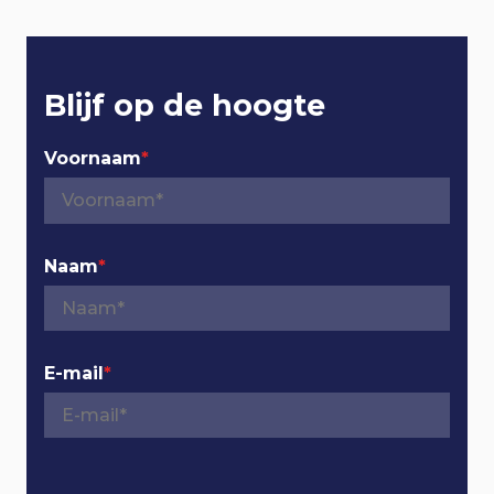
t
e
r
Blijf op de hoogte
n
Voornaam
*
a
v
Naam
*
i
g
E-mail
*
a
t