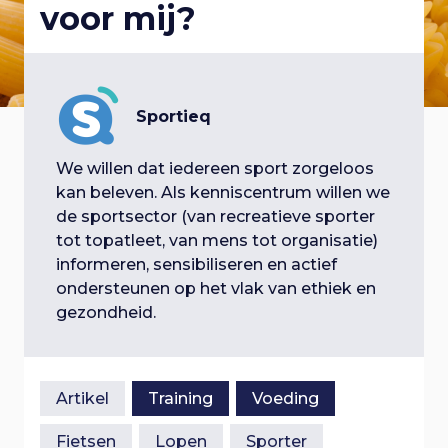
voor mij?
p
a
i
l
a
n
r
g
o
n
a
a
Sportieq
a
g
v
v
i
We willen dat iedereen sport zorgeloos
t
g
g
kan beleven. Als kenniscentrum willen we
i
a
de sportsector (van recreatieve sporter
i
e
t
tot topatleet, van mens tot organisatie)
g
i
informeren, sensibiliseren en actief
e
n
e
ondersteunen op het vlak van ethiek en
a
S
gezondheid.
n
p
t
r
a
i
i
Artikel
Training
Voeding
n
v
g
Fietsen
Lopen
Sporter