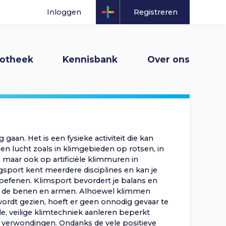
K
I
Inloggen
Registreren
n
n
gatie
iotheek
Kennisbank
Over ons
o
l
p
o
n
g
an. Het is een fysieke activiteit die kan
a
en lucht zoals in klimgebieden op rotsen, in
g
 maar ook op artificiële klimmuren in
gsport kent meerdere disciplines en kan je
v
eoefenen. Klimsport bevordert je balans en
e
 in de benen en armen. Alhoewel klimmen
 wordt gezien, hoeft er geen onnodig gevaar te
i
n
de, veilige klimtechniek aanleren beperkt
ge verwondingen. Ondanks de vele positieve