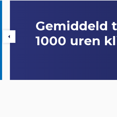
Gemiddeld t
1000 uren 
V
o
r
i
g
e
d
i
a