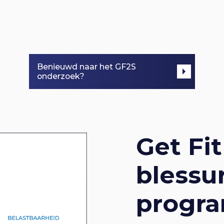
Benieuwd naar het GF2S
onderzoek?
Get Fit
blessu
progr