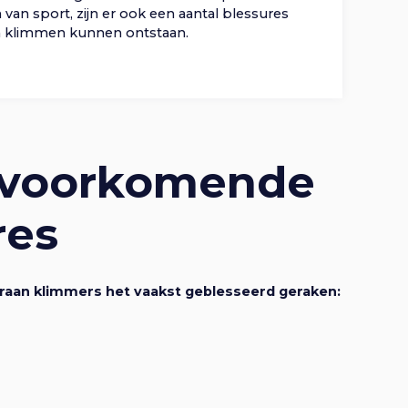
van sport, zijn er ook een aantal blessures
g
n
n klimmen kunnen ontstaan.
a
a
t
v
 voorkomende
i
i
res
e
g
a
raan klimmers het vaakst geblesseerd geraken:
t
i