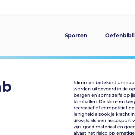
Kennisbank
Over ons
Hoofdnavi
Sporten
Oefenbibl
Registreren
Inloggen
mb
Klimmen betekent omhoog ga
worden uitgevoerd in de op
bergen en soms zelfs op ijs
klimhallen. De klim- en ber
recreatief of competitief b
lenigheid alsook je kracht
dikwijls als een risicosport
zijn; goed materiaal en goe
alvast het risico op ernsti