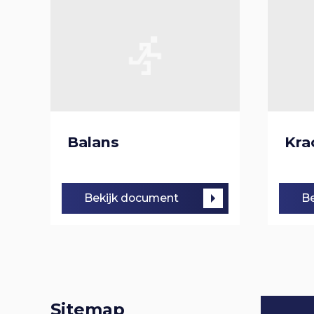
Balans
Kra
Bekijk document
Be
Sitemap