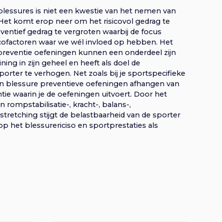
blessures is niet een kwestie van het nemen van
Het komt erop neer om het risicovol gedrag te
entief gedrag te vergroten waarbij de focus
icofactoren waar we wél invloed op hebben. Het
preventie oefeningen kunnen een onderdeel zijn
aining in zijn geheel en heeft als doel de
orter te verhogen. Net zoals bij je sportspecifieke
 van blessure preventieve oefeningen afhangen van
ntie waarin je de oefeningen uitvoert. Door het
 rompstabilisatie-, kracht-, balans-,
tretching stijgt de belastbaarheid van de sporter
op het blessurericiso en sportprestaties als