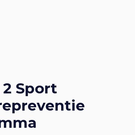
 2 Sport
repreventie
amma