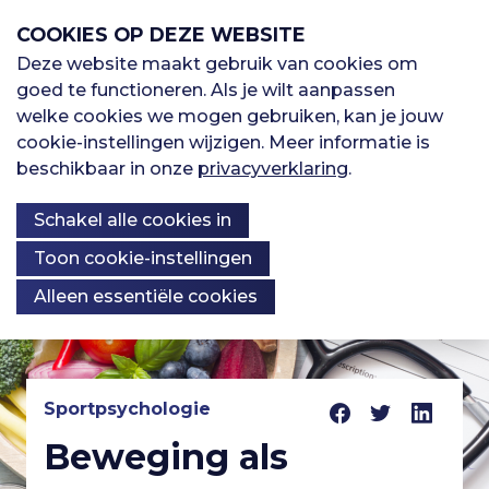
S
COOKIES OP DEZE WEBSITE
l
a
Deze website maakt gebruik van cookies om
M
l
goed te functioneren. Als je wilt aanpassen
H
Sporten
i
welke cookies we mogen gebruiken, kan je jouw
e
n
cookie-instellingen wijzigen. Meer informatie is
o
k
beschikbaar in onze
privacyverklaring
.
Oefenbibliotheek
n
s
o
Schakel alle cookies in
o
u
v
Kennisbank
Over ons
f
Toon cookie-instellingen
e
Alleen essentiële cookies
r
d
S
K
p
n
Registreren
r
n
i
Sportpsychologie
a
I
n
Beweging als
Inloggen
o
g
v
n
n