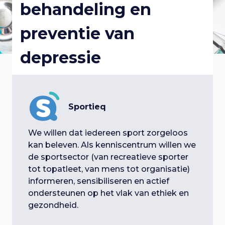
behandeling en
p
a
i
l
a
preventie van
n
r
g
o
n
depressie
a
a
a
g
v
v
i
t
g
g
i
a
Sportieq
i
e
t
g
i
We willen dat iedereen sport zorgeloos
e
n
e
kan beleven. Als kenniscentrum willen we
a
S
de sportsector (van recreatieve sporter
n
p
tot topatleet, van mens tot organisatie)
t
r
informeren, sensibiliseren en actief
a
i
ondersteunen op het vlak van ethiek en
i
n
gezondheid.
v
g