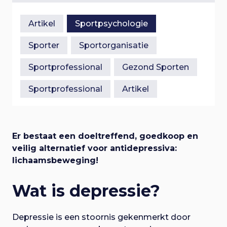
e
n
i
a
Artikel
Sportpsychologie
a
g
r
Sporter
Sportorganisatie
h
a
o
Sportprofessional
Gezond Sporten
o
t
f
Sportprofessional
Artikel
d
i
i
n
e
h
Er bestaat een doeltreffend, goedkoop en
o
veilig alternatief voor antidepressiva:
u
lichaamsbeweging!
d
Wat is depressie?
Depressie is een stoornis gekenmerkt door