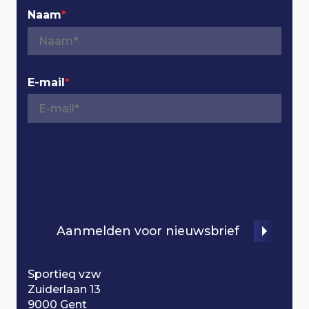
v
Naam
*
i
g
E-mail
*
a
t
i
o
Aanmelden voor nieuwsbrief
n
Sportieq vzw
Zuiderlaan 13
9000 Gent