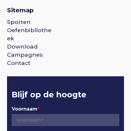
Sitemap
Sporten
F
Oefenbibliothe
o
ek
Download
o
Campagnes
Contact
t
e
r
Blijf op de hoogte
n
Voornaam
*
a